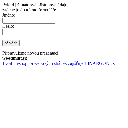
Pokud již máte své přístupové údaje,
zadejte je do tohoto formuláře
Jméno:
Heslo:
přihlásit
Připravujeme novou prezentaci
woodmint.sk
Tvorbu eshopu a webových stránek zajišťuje BINARGON.cz