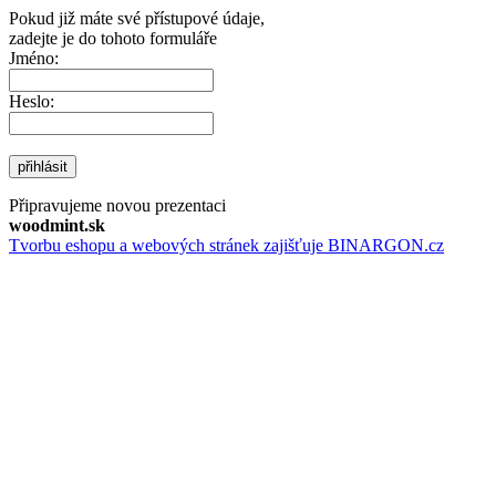
Pokud již máte své přístupové údaje,
zadejte je do tohoto formuláře
Jméno:
Heslo:
přihlásit
Připravujeme novou prezentaci
woodmint.sk
Tvorbu eshopu a webových stránek zajišťuje BINARGON.cz