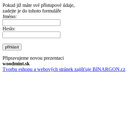
Pokud již máte své přístupové údaje,
zadejte je do tohoto formuláře
Jméno:
Heslo:
přihlásit
Připravujeme novou prezentaci
woodmint.sk
Tvorbu eshopu a webových stránek zajišťuje BINARGON.cz