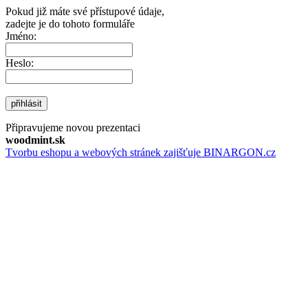
Pokud již máte své přístupové údaje,
zadejte je do tohoto formuláře
Jméno:
Heslo:
přihlásit
Připravujeme novou prezentaci
woodmint.sk
Tvorbu eshopu a webových stránek zajišťuje BINARGON.cz