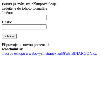
Pokud již máte své přístupové údaje,
zadejte je do tohoto formuláře
Jméno:
Heslo:
přihlásit
Připravujeme novou prezentaci
woodmint.sk
Tvorbu eshopu a webových stránek zajišťuje BINARGON.cz