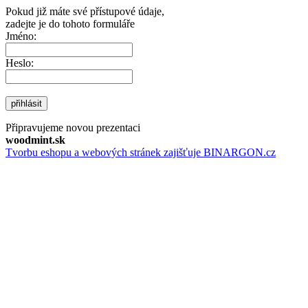
Pokud již máte své přístupové údaje,
zadejte je do tohoto formuláře
Jméno:
Heslo:
přihlásit
Připravujeme novou prezentaci
woodmint.sk
Tvorbu eshopu a webových stránek zajišťuje BINARGON.cz