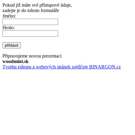
Pokud již máte své přístupové údaje,
zadejte je do tohoto formuláře
Jméno:
Heslo:
přihlásit
Připravujeme novou prezentaci
woodmint.sk
Tvorbu eshopu a webových stránek zajišťuje BINARGON.cz