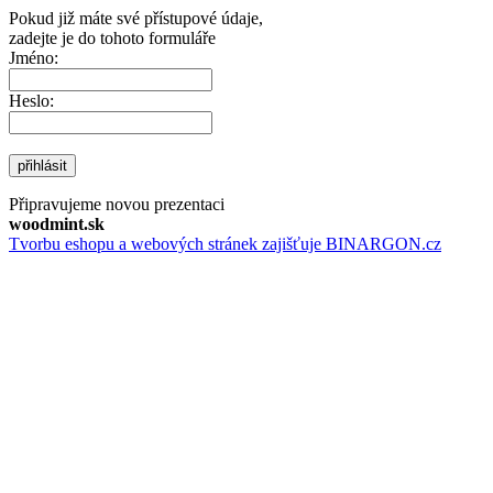
Pokud již máte své přístupové údaje,
zadejte je do tohoto formuláře
Jméno:
Heslo:
přihlásit
Připravujeme novou prezentaci
woodmint.sk
Tvorbu eshopu a webových stránek zajišťuje BINARGON.cz