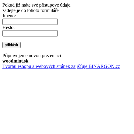
Pokud již máte své přístupové údaje,
zadejte je do tohoto formuláře
Jméno:
Heslo:
přihlásit
Připravujeme novou prezentaci
woodmint.sk
Tvorbu eshopu a webových stránek zajišťuje BINARGON.cz