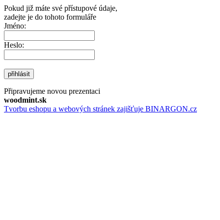
Pokud již máte své přístupové údaje,
zadejte je do tohoto formuláře
Jméno:
Heslo:
přihlásit
Připravujeme novou prezentaci
woodmint.sk
Tvorbu eshopu a webových stránek zajišťuje BINARGON.cz