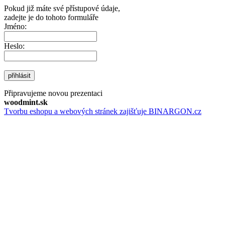
Pokud již máte své přístupové údaje,
zadejte je do tohoto formuláře
Jméno:
Heslo:
přihlásit
Připravujeme novou prezentaci
woodmint.sk
Tvorbu eshopu a webových stránek zajišťuje BINARGON.cz