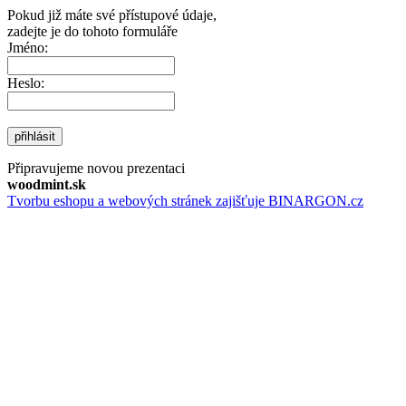
Pokud již máte své přístupové údaje,
zadejte je do tohoto formuláře
Jméno:
Heslo:
přihlásit
Připravujeme novou prezentaci
woodmint.sk
Tvorbu eshopu a webových stránek zajišťuje BINARGON.cz