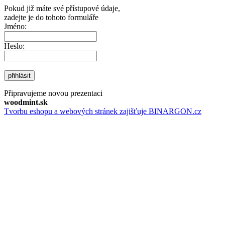
Pokud již máte své přístupové údaje,
zadejte je do tohoto formuláře
Jméno:
Heslo:
přihlásit
Připravujeme novou prezentaci
woodmint.sk
Tvorbu eshopu a webových stránek zajišťuje BINARGON.cz