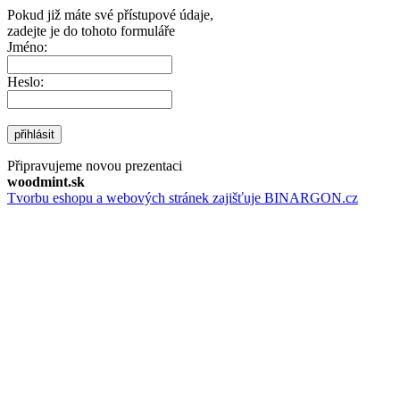
Pokud již máte své přístupové údaje,
zadejte je do tohoto formuláře
Jméno:
Heslo:
přihlásit
Připravujeme novou prezentaci
woodmint.sk
Tvorbu eshopu a webových stránek zajišťuje BINARGON.cz