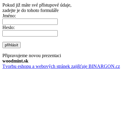
Pokud již máte své přístupové údaje,
zadejte je do tohoto formuláře
Jméno:
Heslo:
přihlásit
Připravujeme novou prezentaci
woodmint.sk
Tvorbu eshopu a webových stránek zajišťuje BINARGON.cz