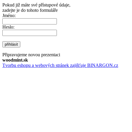
Pokud již máte své přístupové údaje,
zadejte je do tohoto formuláře
Jméno:
Heslo:
přihlásit
Připravujeme novou prezentaci
woodmint.sk
Tvorbu eshopu a webových stránek zajišťuje BINARGON.cz