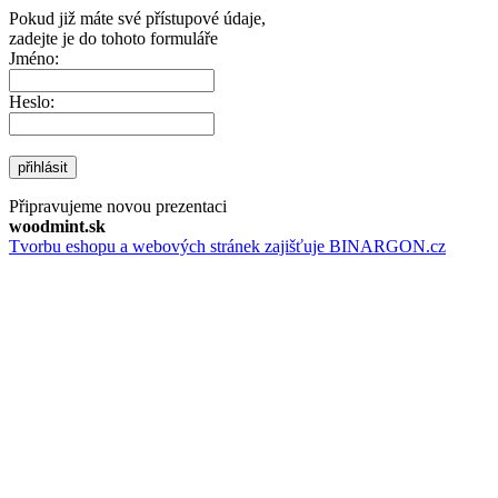
Pokud již máte své přístupové údaje,
zadejte je do tohoto formuláře
Jméno:
Heslo:
přihlásit
Připravujeme novou prezentaci
woodmint.sk
Tvorbu eshopu a webových stránek zajišťuje BINARGON.cz