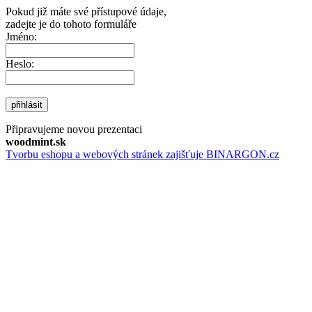
Pokud již máte své přístupové údaje,
zadejte je do tohoto formuláře
Jméno:
Heslo:
přihlásit
Připravujeme novou prezentaci
woodmint.sk
Tvorbu eshopu a webových stránek zajišťuje BINARGON.cz