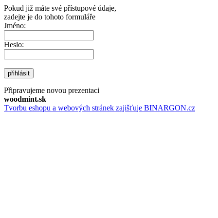
Pokud již máte své přístupové údaje,
zadejte je do tohoto formuláře
Jméno:
Heslo:
přihlásit
Připravujeme novou prezentaci
woodmint.sk
Tvorbu eshopu a webových stránek zajišťuje BINARGON.cz