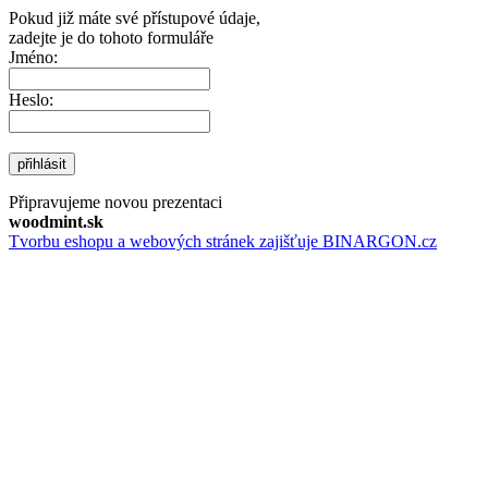
Pokud již máte své přístupové údaje,
zadejte je do tohoto formuláře
Jméno:
Heslo:
přihlásit
Připravujeme novou prezentaci
woodmint.sk
Tvorbu eshopu a webových stránek zajišťuje BINARGON.cz