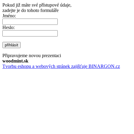
Pokud již máte své přístupové údaje,
zadejte je do tohoto formuláře
Jméno:
Heslo:
přihlásit
Připravujeme novou prezentaci
woodmint.sk
Tvorbu eshopu a webových stránek zajišťuje BINARGON.cz