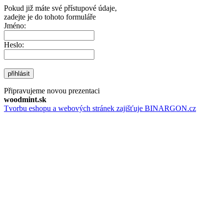
Pokud již máte své přístupové údaje,
zadejte je do tohoto formuláře
Jméno:
Heslo:
přihlásit
Připravujeme novou prezentaci
woodmint.sk
Tvorbu eshopu a webových stránek zajišťuje BINARGON.cz