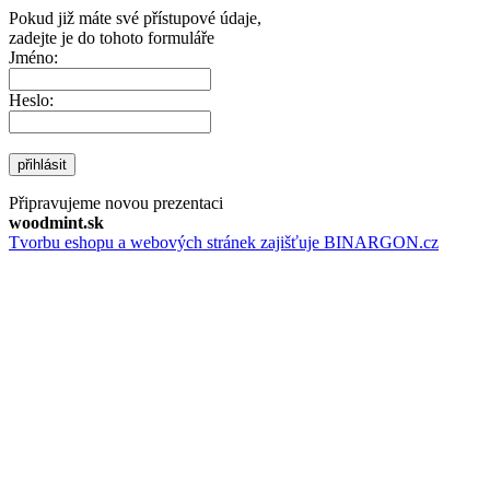
Pokud již máte své přístupové údaje,
zadejte je do tohoto formuláře
Jméno:
Heslo:
přihlásit
Připravujeme novou prezentaci
woodmint.sk
Tvorbu eshopu a webových stránek zajišťuje BINARGON.cz