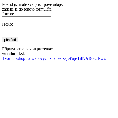
Pokud již máte své přístupové údaje,
zadejte je do tohoto formuláře
Jméno:
Heslo:
přihlásit
Připravujeme novou prezentaci
woodmint.sk
Tvorbu eshopu a webových stránek zajišťuje BINARGON.cz