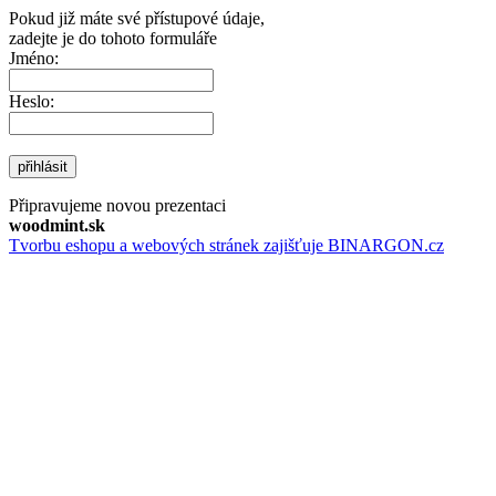
Pokud již máte své přístupové údaje,
zadejte je do tohoto formuláře
Jméno:
Heslo:
přihlásit
Připravujeme novou prezentaci
woodmint.sk
Tvorbu eshopu a webových stránek zajišťuje BINARGON.cz