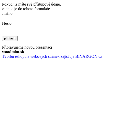
Pokud již máte své přístupové údaje,
zadejte je do tohoto formuláře
Jméno:
Heslo:
přihlásit
Připravujeme novou prezentaci
woodmint.sk
Tvorbu eshopu a webových stránek zajišťuje BINARGON.cz